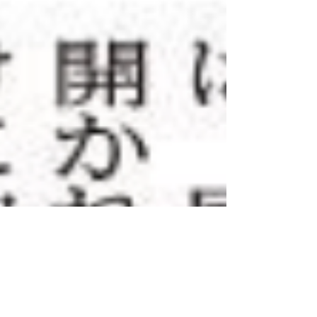
い！
https://note.com/yuyahayashi324/n/n7f2bfabef9
d1